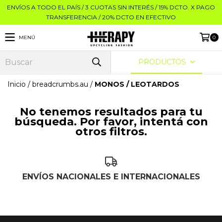
ENVÍOS A TODO EL PAÍS / 3 CUOTAS SIN INTERÉS / 15% DCTO. X PAGO
TRANSFERENCIA / 20% DCTO EN EFECTIVO
MENÚ
0
PRODUCTOS
Inicio
/
breadcrumbs.au
/
MONOS / LEOTARDOS
No tenemos resultados para tu
búsqueda. Por favor, intentá con
otros filtros.
ENVÍOS NACIONALES E INTERNACIONALES