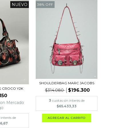
NUEVO
38
%
OFF
SHOULDERBAG MARC JACOBS
 CROCO Y2K
$196.300
$314.080
150
3
cuotas sin interés de
con
Mercado
$65.433,33
go
 interés de
6,67