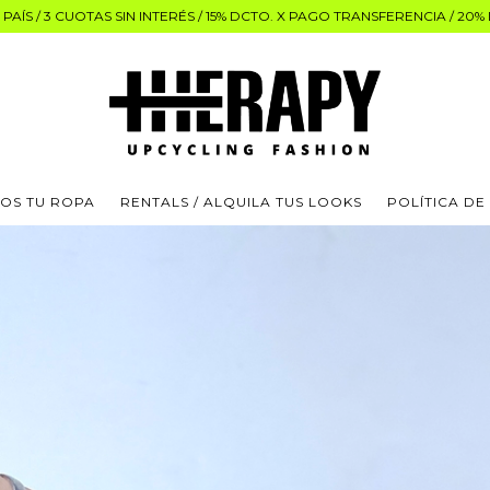
PAÍS / 3 CUOTAS SIN INTERÉS / 15% DCTO. X PAGO TRANSFERENCIA / 20
OS TU ROPA
RENTALS / ALQUILA TUS LOOKS
POLÍTICA DE