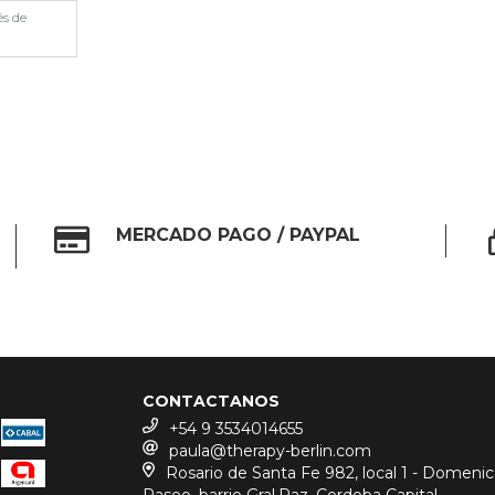
és de
MERCADO PAGO / PAYPAL
CONTACTANOS
+54 9 3534014655
paula@therapy-berlin.com
Rosario de Santa Fe 982, local 1 - Domeni