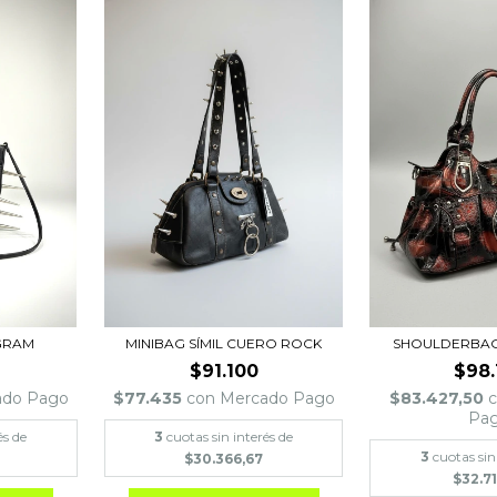
GRAM
MINIBAG SÍMIL CUERO ROCK
SHOULDERBAG
$91.100
$98.
ado Pago
$77.435
con
Mercado Pago
$83.427,50
Pa
és de
3
cuotas sin interés de
3
cuotas sin
$30.366,67
$32.71