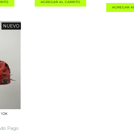
NUEVO
 Y2K
ado Pago