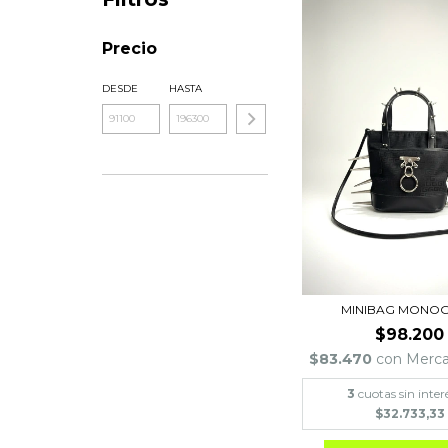
Precio
DESDE
HASTA
MINIBAG MONO
$98.200
$83.470
con
Merc
3
cuotas sin inter
$32.733,33