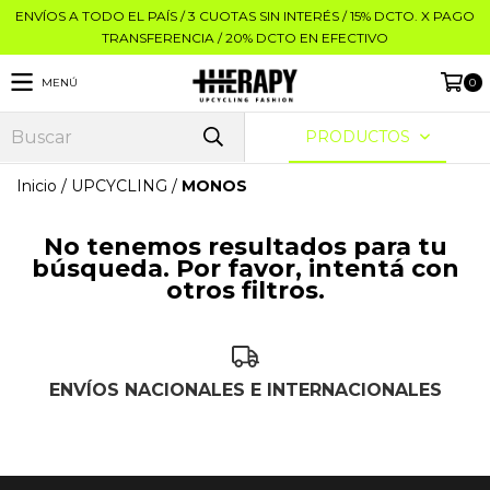
ENVÍOS A TODO EL PAÍS / 3 CUOTAS SIN INTERÉS / 15% DCTO. X PAGO
TRANSFERENCIA / 20% DCTO EN EFECTIVO
MENÚ
0
PRODUCTOS
Inicio
/
UPCYCLING
/
MONOS
No tenemos resultados para tu
búsqueda. Por favor, intentá con
otros filtros.
ENVÍOS NACIONALES E INTERNACIONALES