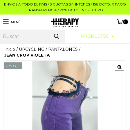
ENVÍOS A TODO EL PAÍS / 3 CUOTAS SIN INTERÉS / 15% DCTO. X PAGO
TRANSFERENCIA / 20% DCTO EN EFECTIVO
MENÚ
0
PRODUCTOS
Inicio
/
UPCYCLING
/
PANTALONES
/
JEAN CROP VIOLETA
71
%
OFF