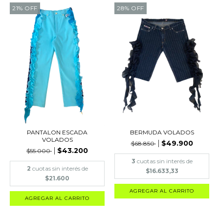
21
%
OFF
28
%
OFF
PANTALON ESCADA
BERMUDA VOLADOS
VOLADOS
$49.900
$68.850
$43.200
$55.000
3
cuotas sin interés de
2
cuotas sin interés de
$16.633,33
$21.600