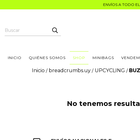
ENVÍOS A TODO EL 
INICIO
QUIÉNES SOMOS
SHOP
MINIBAGS
VENDEM
Inicio
breadcrumbs.uy
UPCYCLING
BUZ
/
/
/
No tenemos resultad