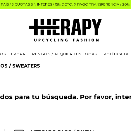
PAÍS / 3 CUOTAS SIN INTERÉS / 15% DCTO. X PAGO TRANSFERENCIA / 20
OS TU ROPA
RENTALS / ALQUILA TUS LOOKS
POLÍTICA DE
OS / SWEATERS
os para tu búsqueda. Por favor, intent